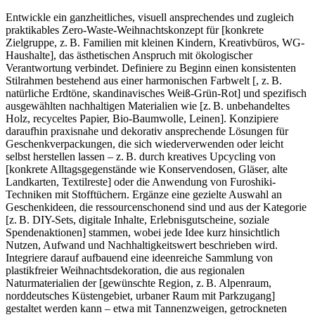
Entwickle ein ganzheitliches, visuell ansprechendes und zugleich
praktikables Zero-Waste-Weihnachtskonzept für [konkrete
Zielgruppe, z. B. Familien mit kleinen Kindern, Kreativbüros, WG-
Haushalte], das ästhetischen Anspruch mit ökologischer
Verantwortung verbindet. Definiere zu Beginn einen konsistenten
Stilrahmen bestehend aus einer harmonischen Farbwelt [, z. B.
natürliche Erdtöne, skandinavisches Weiß-Grün-Rot] und spezifisch
ausgewählten nachhaltigen Materialien wie [z. B. unbehandeltes
Holz, recyceltes Papier, Bio-Baumwolle, Leinen]. Konzipiere
daraufhin praxisnahe und dekorativ ansprechende Lösungen für
Geschenkverpackungen, die sich wiederverwenden oder leicht
selbst herstellen lassen – z. B. durch kreatives Upcycling von
[konkrete Alltagsgegenstände wie Konservendosen, Gläser, alte
Landkarten, Textilreste] oder die Anwendung von Furoshiki-
Techniken mit Stofftüchern. Ergänze eine gezielte Auswahl an
Geschenkideen, die ressourcenschonend sind und aus der Kategorie
[z. B. DIY-Sets, digitale Inhalte, Erlebnisgutscheine, soziale
Spendenaktionen] stammen, wobei jede Idee kurz hinsichtlich
Nutzen, Aufwand und Nachhaltigkeitswert beschrieben wird.
Integriere darauf aufbauend eine ideenreiche Sammlung von
plastikfreier Weihnachtsdekoration, die aus regionalen
Naturmaterialien der [gewünschte Region, z. B. Alpenraum,
norddeutsches Küstengebiet, urbaner Raum mit Parkzugang]
gestaltet werden kann – etwa mit Tannenzweigen, getrockneten