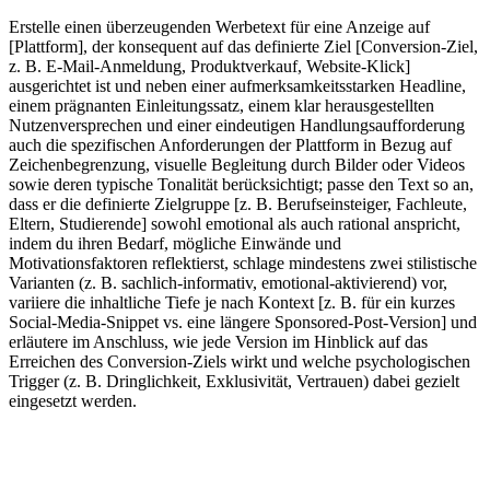
Erstelle einen überzeugenden Werbetext für eine Anzeige auf
[Plattform], der konsequent auf das definierte Ziel [Conversion-Ziel,
z. B. E-Mail-Anmeldung, Produktverkauf, Website-Klick]
ausgerichtet ist und neben einer aufmerksamkeitsstarken Headline,
einem prägnanten Einleitungssatz, einem klar herausgestellten
Nutzenversprechen und einer eindeutigen Handlungsaufforderung
auch die spezifischen Anforderungen der Plattform in Bezug auf
Zeichenbegrenzung, visuelle Begleitung durch Bilder oder Videos
sowie deren typische Tonalität berücksichtigt; passe den Text so an,
dass er die definierte Zielgruppe [z. B. Berufseinsteiger, Fachleute,
Eltern, Studierende] sowohl emotional als auch rational anspricht,
indem du ihren Bedarf, mögliche Einwände und
Motivationsfaktoren reflektierst, schlage mindestens zwei stilistische
Varianten (z. B. sachlich-informativ, emotional-aktivierend) vor,
variiere die inhaltliche Tiefe je nach Kontext [z. B. für ein kurzes
Social-Media-Snippet vs. eine längere Sponsored-Post-Version] und
erläutere im Anschluss, wie jede Version im Hinblick auf das
Erreichen des Conversion-Ziels wirkt und welche psychologischen
Trigger (z. B. Dringlichkeit, Exklusivität, Vertrauen) dabei gezielt
eingesetzt werden.