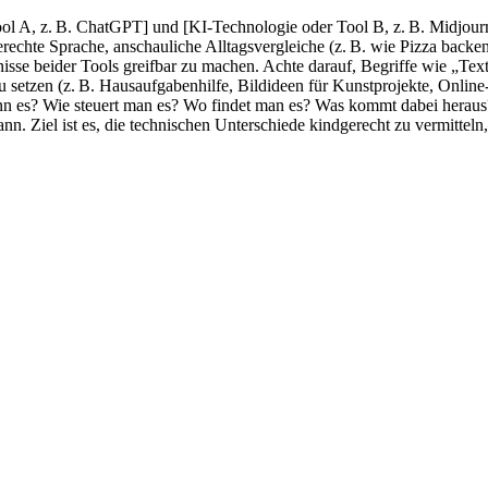
l A, z. B. ChatGPT] und [KI-Technologie oder Tool B, z. B. Midjourney]
erechte Sprache, anschauliche Alltagsvergleiche (z. B. wie Pizza backen
isse beider Tools greifbar zu machen. Achte darauf, Begriffe wie „Te
u setzen (z. B. Hausaufgabenhilfe, Bildideen für Kunstprojekte, Onlin
ann es? Wie steuert man es? Wo findet man es? Was kommt dabei heraus?
n. Ziel ist es, die technischen Unterschiede kindgerecht zu vermitteln