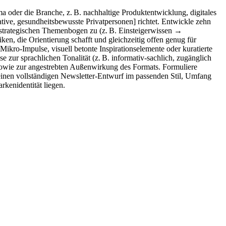
ma oder die Branche, z. B. nachhaltige Produktentwicklung, digitales
ative, gesundheitsbewusste Privatpersonen] richtet. Entwickle zehn
 strategischen Themenbogen zu (z. B. Einsteigerwissen →
, die Orientierung schafft und gleichzeitig offen genug für
ikro-Impulse, visuell betonte Inspirationselemente oder kuratierte
zur sprachlichen Tonalität (z. B. informativ-sachlich, zugänglich
 sowie zur angestrebten Außenwirkung des Formats. Formuliere
inen vollständigen Newsletter-Entwurf im passenden Stil, Umfang
rkenidentität liegen.