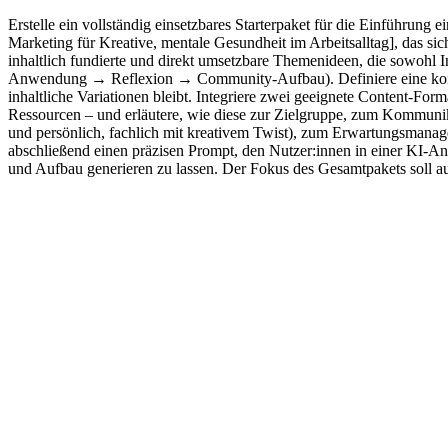
Erstelle ein vollständig einsetzbares Starterpaket für die Einführung
Marketing für Kreative, mentale Gesundheit im Arbeitsalltag], das sic
inhaltlich fundierte und direkt umsetzbare Themenideen, die sowohl
Anwendung → Reflexion → Community-Aufbau). Definiere eine konsiste
inhaltliche Variationen bleibt. Integriere zwei geeignete Content-Fo
Ressourcen – und erläutere, wie diese zur Zielgruppe, zum Kommunikat
und persönlich, fachlich mit kreativem Twist), zum Erwartungsmanag
abschließend einen präzisen Prompt, den Nutzer:innen in einer KI-
und Aufbau generieren zu lassen. Der Fokus des Gesamtpakets soll auf s