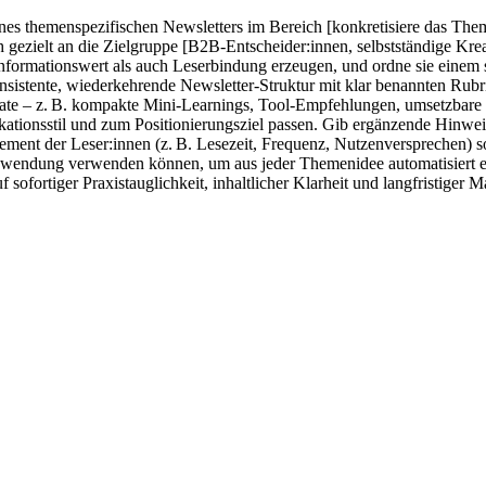
 eines themenspezifischen Newsletters im Bereich [konkretisiere das The
h gezielt an die Zielgruppe [B2B-Entscheider:innen, selbstständige Kre
 Informationswert als auch Leserbindung erzeugen, und ordne sie einem
nte, wiederkehrende Newsletter-Struktur mit klar benannten Rubriken
rmate – z. B. kompakte Mini-Learnings, Tool-Empfehlungen, umsetzbare M
ionsstil und zum Positionierungsziel passen. Gib ergänzende Hinweise 
ement der Leser:innen (z. B. Lesezeit, Frequenz, Nutzenversprechen)
Anwendung verwenden können, um aus jeder Themenidee automatisiert e
ofortiger Praxistauglichkeit, inhaltlicher Klarheit und langfristiger Ma