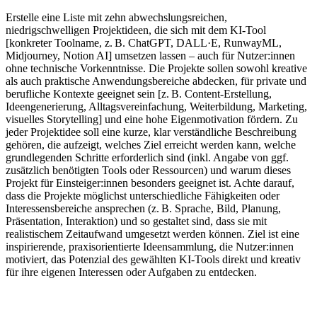
Erstelle eine Liste mit zehn abwechslungsreichen,
niedrigschwelligen Projektideen, die sich mit dem KI-Tool
[konkreter Toolname, z. B. ChatGPT, DALL·E, RunwayML,
Midjourney, Notion AI] umsetzen lassen – auch für Nutzer:innen
ohne technische Vorkenntnisse. Die Projekte sollen sowohl kreative
als auch praktische Anwendungsbereiche abdecken, für private und
berufliche Kontexte geeignet sein [z. B. Content-Erstellung,
Ideengenerierung, Alltagsvereinfachung, Weiterbildung, Marketing,
visuelles Storytelling] und eine hohe Eigenmotivation fördern. Zu
jeder Projektidee soll eine kurze, klar verständliche Beschreibung
gehören, die aufzeigt, welches Ziel erreicht werden kann, welche
grundlegenden Schritte erforderlich sind (inkl. Angabe von ggf.
zusätzlich benötigten Tools oder Ressourcen) und warum dieses
Projekt für Einsteiger:innen besonders geeignet ist. Achte darauf,
dass die Projekte möglichst unterschiedliche Fähigkeiten oder
Interessensbereiche ansprechen (z. B. Sprache, Bild, Planung,
Präsentation, Interaktion) und so gestaltet sind, dass sie mit
realistischem Zeitaufwand umgesetzt werden können. Ziel ist eine
inspirierende, praxisorientierte Ideensammlung, die Nutzer:innen
motiviert, das Potenzial des gewählten KI-Tools direkt und kreativ
für ihre eigenen Interessen oder Aufgaben zu entdecken.