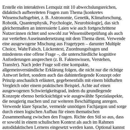
Erstelle ein interaktives Lernquiz mit 10 abwechslungsreichen,
didaktisch aufbereiteten Fragen zum Thema [konkretes
Wissenschaftsgebiet, z. B. Astronomie, Genetik, Klimaforschung,
Robotik, Quantenphysik, Psychologie, Neurobiologie], das sich
gleichermaßen an interessierte Laien wie auch fortgeschrittene
Nutzer:innen richtet und sowohl zur Wissensüberprüfung als auch
zur vertieften Auseinandersetzung mit dem Thema dient. Verwende
eine ausgewogene Mischung aus Fragetypen – darunter Multiple
Choice, Wahr/Falsch, Lückentext, Zuordnungsfragen und
mindestens eine offene Frage –, die unterschiedliche kognitive
Anforderungen ansprechen (z. B. Faktenwissen, Verstehen,
Transfer). Nach jeder Frage soll eine kompakte,
allgemeinverständliche Erklärung folgen, die nicht nur die richtige
Antwort liefert, sondern auch das dahinterliegende Konzept oder
Prinzip anschaulich erläutert, gegebenenfalls mit einem bildhaften
Vergleich oder einem praktischen Beispiel. Achte auf einen
ausgewogenen Schwierigkeitsgrad, indem du grundlegende
Konzepte ebenso berücksichtigst wie ausgewählte Spezialaspekte,
die neugierig machen und zur weiteren Beschäftigung anregen.
Verwende klare Sprache, vermeide unnötigen Fachjargon und sorge
durch einen logischen Aufbau für einen thematischen
Zusammenhang zwischen den Fragen. Richte den Stil so aus, dass
er sowohl in einem schulischen Kontext als auch im Rahmen
autodidaktischen Lernens eingesetzt werden kann. Optional kannst