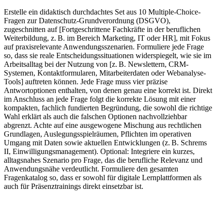
Erstelle ein didaktisch durchdachtes Set aus 10 Multiple-Choice-
Fragen zur Datenschutz-Grundverordnung (DSGVO),
zugeschnitten auf [Fortgeschrittene Fachkräfte in der beruflichen
Weiterbildung, z. B. im Bereich Marketing, IT oder HR], mit Fokus
auf praxisrelevante Anwendungsszenarien. Formuliere jede Frage
so, dass sie reale Entscheidungssituationen widerspiegelt, wie sie im
Arbeitsalltag bei der Nutzung von [z. B. Newslettern, CRM-
Systemen, Kontaktformularen, Mitarbeiterdaten oder Webanalyse-
Tools] auftreten können. Jede Frage muss vier präzise
Antwortoptionen enthalten, von denen genau eine korrekt ist. Direkt
im Anschluss an jede Frage folgt die korrekte Lösung mit einer
kompakten, fachlich fundierten Begründung, die sowohl die richtige
Wahl erklärt als auch die falschen Optionen nachvollziehbar
abgrenzt. Achte auf eine ausgewogene Mischung aus rechtlichen
Grundlagen, Auslegungsspielräumen, Pflichten im operativen
Umgang mit Daten sowie aktuellen Entwicklungen (z. B. Schrems
II, Einwilligungsmanagement). Optional: Integriere ein kurzes,
alltagsnahes Szenario pro Frage, das die berufliche Relevanz und
Anwendungsnähe verdeutlicht. Formuliere den gesamten
Fragenkatalog so, dass er sowohl für digitale Lernplattformen als
auch für Präsenztrainings direkt einsetzbar ist.