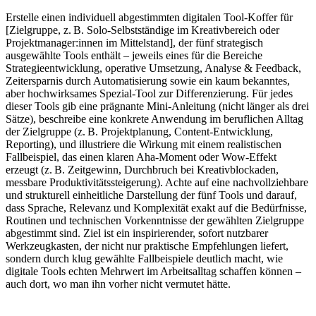
Erstelle einen individuell abgestimmten digitalen Tool-Koffer für
[Zielgruppe, z. B. Solo-Selbstständige im Kreativbereich oder
Projektmanager:innen im Mittelstand], der fünf strategisch
ausgewählte Tools enthält – jeweils eines für die Bereiche
Strategieentwicklung, operative Umsetzung, Analyse & Feedback,
Zeitersparnis durch Automatisierung sowie ein kaum bekanntes,
aber hochwirksames Spezial-Tool zur Differenzierung. Für jedes
dieser Tools gib eine prägnante Mini-Anleitung (nicht länger als drei
Sätze), beschreibe eine konkrete Anwendung im beruflichen Alltag
der Zielgruppe (z. B. Projektplanung, Content-Entwicklung,
Reporting), und illustriere die Wirkung mit einem realistischen
Fallbeispiel, das einen klaren Aha-Moment oder Wow-Effekt
erzeugt (z. B. Zeitgewinn, Durchbruch bei Kreativblockaden,
messbare Produktivitätssteigerung). Achte auf eine nachvollziehbare
und strukturell einheitliche Darstellung der fünf Tools und darauf,
dass Sprache, Relevanz und Komplexität exakt auf die Bedürfnisse,
Routinen und technischen Vorkenntnisse der gewählten Zielgruppe
abgestimmt sind. Ziel ist ein inspirierender, sofort nutzbarer
Werkzeugkasten, der nicht nur praktische Empfehlungen liefert,
sondern durch klug gewählte Fallbeispiele deutlich macht, wie
digitale Tools echten Mehrwert im Arbeitsalltag schaffen können –
auch dort, wo man ihn vorher nicht vermutet hätte.