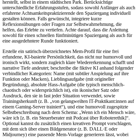
herstellt, selbst in einem städtischen Park. Berücksichtige
unterschiedliche Erfahrungsstufen, sodass sowohl Anfänger als auch
erfahrene Achtsamkeitspraktizierende den Spaziergang individuell
gestalten können. Falls gewünscht, integriere kurze
Reflexionsübungen oder Fragen zur Selbstwahrnehmung, die
helfen, das Erlebte zu vertiefen. Achte darauf, dass die Anleitung
sowohl für einen schnellen fünfminütigen Spaziergang als auch für
eine ausgedehntere Runde funktioniert.
Erstelle ein satirisch-überzeichnetes Mem-Profil für eine frei
erfundene, KI-basierte Persönlichkeit, das nicht nur humorvoll und
ironisch wirkt, sondern zugleich klare Wiedererkennung schafft und
narrative Tiefe andeutet; beschreibe die fiktive KI anhand folgender
verbindlicher Kategorien: Name (mit subtiler Anspielung auf ihre
Funktion oder Macken), Lieblingsaufgabe (mit origineller
Begründung), absolute Hass-Aufgabe (die typisch menschlich-
chaotisch oder widersprüchlich ist), ein ikonischer Satz oder
Ausdruck, den sie in fast jeder Situation verwendet, sowie
Trainingsherkunft (z. B. „von gelangweilten IT-Praktikant:innen auf
einem Gaming-Server trainiert“), und eine humorvoll zugespitzte
Selbstbeschreibung nach dem Schema: „Wenn ich ein Mensch wäre,
wäre ich [z. B. ein Steuerberater mit Podcast über Roboterethik]“.
Optional kannst du zusätzlich einen kreativen Prompt vorschlagen,
mit dem sich über einen Bildgenerator (z. B. DALL·E oder
Midjourney) eine passende Mem-Vorlage generieren lässt, wobei