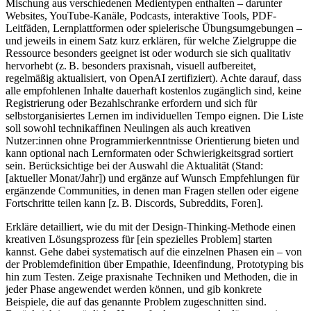
Mischung aus verschiedenen Medientypen enthalten – darunter
Websites, YouTube-Kanäle, Podcasts, interaktive Tools, PDF-
Leitfäden, Lernplattformen oder spielerische Übungsumgebungen –
und jeweils in einem Satz kurz erklären, für welche Zielgruppe die
Ressource besonders geeignet ist oder wodurch sie sich qualitativ
hervorhebt (z. B. besonders praxisnah, visuell aufbereitet,
regelmäßig aktualisiert, von OpenAI zertifiziert). Achte darauf, dass
alle empfohlenen Inhalte dauerhaft kostenlos zugänglich sind, keine
Registrierung oder Bezahlschranke erfordern und sich für
selbstorganisiertes Lernen im individuellen Tempo eignen. Die Liste
soll sowohl technikaffinen Neulingen als auch kreativen
Nutzer:innen ohne Programmierkenntnisse Orientierung bieten und
kann optional nach Lernformaten oder Schwierigkeitsgrad sortiert
sein. Berücksichtige bei der Auswahl die Aktualität (Stand:
[aktueller Monat/Jahr]) und ergänze auf Wunsch Empfehlungen für
ergänzende Communities, in denen man Fragen stellen oder eigene
Fortschritte teilen kann [z. B. Discords, Subreddits, Foren].
Erkläre detailliert, wie du mit der Design-Thinking-Methode einen
kreativen Lösungsprozess für [ein spezielles Problem] starten
kannst. Gehe dabei systematisch auf die einzelnen Phasen ein – von
der Problemdefinition über Empathie, Ideenfindung, Prototyping bis
hin zum Testen. Zeige praxisnahe Techniken und Methoden, die in
jeder Phase angewendet werden können, und gib konkrete
Beispiele, die auf das genannte Problem zugeschnitten sind.