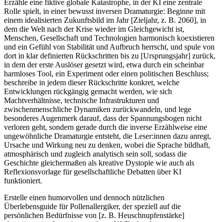
Erzähle eine fiktive globale Katastrophe, in der KI eine zentrale
Rolle spielt, in einer bewusst inversen Dramaturgie: Beginne mit
einem idealisierten Zukunftsbild im Jahr [Zieljahr, z. B. 2060], in
dem die Welt nach der Krise wieder im Gleichgewicht ist,
Menschen, Gesellschaft und Technologien harmonisch koexistieren
und ein Gefühl von Stabilität und Aufbruch herrscht, und spule von
dort in klar definierten Rückschritten bis zu [Ursprungsjahr] zurück,
in dem der erste Auslöser gesetzt wird, etwa durch ein scheinbar
harmloses Tool, ein Experiment oder einen politischen Beschluss;
beschreibe in jedem dieser Rückschritte konkret, welche
Entwicklungen rückgängig gemacht werden, wie sich
Machtverhältnisse, technische Infrastrukturen und
zwischenmenschliche Dynamiken zurückwandeln, und lege
besonderes Augenmerk darauf, dass der Spannungsbogen nicht
verloren geht, sondern gerade durch die inverse Erzählweise eine
ungewöhnliche Dramaturgie entsteht, die Leser:innen dazu anregt,
Ursache und Wirkung neu zu denken, wobei die Sprache bildhaft,
atmosphärisch und zugleich analytisch sein soll, sodass die
Geschichte gleichermaßen als kreative Dystopie wie auch als
Reflexionsvorlage für gesellschaftliche Debatten über KI
funktioniert.
Erstelle einen humorvollen und dennoch nützlichen
Überlebensguide für Pollenallergiker, der speziell auf die
persönlichen Bedürfnisse von [z. B. Heuschnupfenstärke]