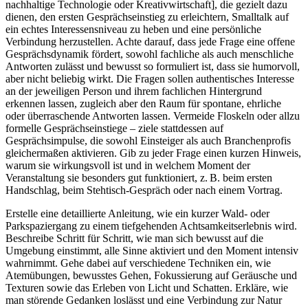
nachhaltige Technologie oder Kreativwirtschaft], die gezielt dazu
dienen, den ersten Gesprächseinstieg zu erleichtern, Smalltalk auf
ein echtes Interessensniveau zu heben und eine persönliche
Verbindung herzustellen. Achte darauf, dass jede Frage eine offene
Gesprächsdynamik fördert, sowohl fachliche als auch menschliche
Antworten zulässt und bewusst so formuliert ist, dass sie humorvoll,
aber nicht beliebig wirkt. Die Fragen sollen authentisches Interesse
an der jeweiligen Person und ihrem fachlichen Hintergrund
erkennen lassen, zugleich aber den Raum für spontane, ehrliche
oder überraschende Antworten lassen. Vermeide Floskeln oder allzu
formelle Gesprächseinstiege – ziele stattdessen auf
Gesprächsimpulse, die sowohl Einsteiger als auch Branchenprofis
gleichermaßen aktivieren. Gib zu jeder Frage einen kurzen Hinweis,
warum sie wirkungsvoll ist und in welchem Moment der
Veranstaltung sie besonders gut funktioniert, z. B. beim ersten
Handschlag, beim Stehtisch-Gespräch oder nach einem Vortrag.
Erstelle eine detaillierte Anleitung, wie ein kurzer Wald- oder
Parkspaziergang zu einem tiefgehenden Achtsamkeitserlebnis wird.
Beschreibe Schritt für Schritt, wie man sich bewusst auf die
Umgebung einstimmt, alle Sinne aktiviert und den Moment intensiv
wahrnimmt. Gehe dabei auf verschiedene Techniken ein, wie
Atemübungen, bewusstes Gehen, Fokussierung auf Geräusche und
Texturen sowie das Erleben von Licht und Schatten. Erkläre, wie
man störende Gedanken loslässt und eine Verbindung zur Natur