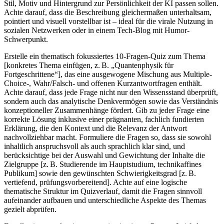
Stil, Motiv und Hintergrund zur Persönlichkeit der KI passen sollen.
Achte darauf, dass die Beschreibung gleichermaßen unterhaltsam,
pointiert und visuell vorstellbar ist – ideal für die virale Nutzung in
sozialen Netzwerken oder in einem Tech-Blog mit Humor-
Schwerpunkt.
Erstelle ein thematisch fokussiertes 10-Fragen-Quiz zum Thema
[konkretes Thema einfügen, z. B. „Quantenphysik für
Fortgeschrittene“], das eine ausgewogene Mischung aus Multiple-
Choice-, Wahr/Falsch- und offenen Kurzantwortfragen enthält.
Achte darauf, dass jede Frage nicht nur den Wissensstand überprüft,
sondern auch das analytische Denkvermögen sowie das Verständnis
konzeptioneller Zusammenhänge fördert. Gib zu jeder Frage eine
korrekte Lösung inklusive einer prägnanten, fachlich fundierten
Erklärung, die den Kontext und die Relevanz der Antwort
nachvollziehbar macht. Formuliere die Fragen so, dass sie sowohl
inhaltlich anspruchsvoll als auch sprachlich klar sind, und
berücksichtige bei der Auswahl und Gewichtung der Inhalte die
Zielgruppe [z. B. Studierende im Hauptstudium, technikaffines
Publikum] sowie den gewünschten Schwierigkeitsgrad [z. B.
vertiefend, prüfungsvorbereitend]. Achte auf eine logische
thematische Struktur im Quizverlauf, damit die Fragen sinnvoll
aufeinander aufbauen und unterschiedliche Aspekte des Themas
gezielt abprüfen.