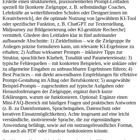
Erstelle einen strukturierten, praxisorientierten Prompt-Leitfaden
speziell für [konkrete Zielgruppe, z. B. selbstständige Coaches,
Lehrkräfte an weiterführenden Schulen oder Designer:innen im
Kreativbereich], der die optimale Nutzung von [gewähltem KI-Tool
oder spezifischer Funktion, z. B. ChatGPT zur Texterstellung,
Midjourney zur Bildgenerierung oder KI-gestützte Recherche]
vermittelt. Gliedere den Leitfaden klar in fünf aufeinander
aufbauende Abschnitte: 1) Zieldefinition – wie die Zielgruppe ihr
Anliegen präzise formulieren kann, um relevante KI-Ergebnisse zu
erhalten; 2) Aufbau wirksamer Prompts – inklusive Tipps zur
Struktur, sprachlichen Klarheit, Tonalität und Parametereinsatz; 3)
typische Fehlerquellen – mit konkreten Beispielen, wie unklare oder
zu allgemeine Eingaben zu unbrauchbaren Ergebnissen führen; 4)
Best Practices – mit direkt anwendbaren Empfehlungen für effektive
Prompt-Gestaltung im Alltag oder Berufskontext; 5) ausgewählte
Beispiel-Prompts – zugeschnitten auf typische Aufgaben oder
Herausforderungen der Zielgruppe, ergänzt durch kurze
Erklärungen, warum sie funktionieren. Optional: Ergänze einen
Mini-FAQ-Bereich mit häufigen Fragen und praktischen Antworten
(z. B. zu Datenformaten, Spracheingaben, Datenschutz oder
kreativen Einsatzmöglichkeiten). Achte insgesamt auf eine leicht
verständliche, motivierende Sprache, die zur eigenständigen
Anwendung befähigt, sowie auf ein nutzungsfreundliches Format,
das auch als PDF oder Handout funktionieren könnte.