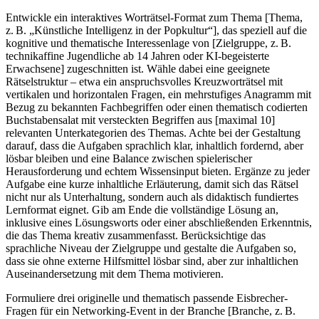
Entwickle ein interaktives Worträtsel-Format zum Thema [Thema,
z. B. „Künstliche Intelligenz in der Popkultur“], das speziell auf die
kognitive und thematische Interessenlage von [Zielgruppe, z. B.
technikaffine Jugendliche ab 14 Jahren oder KI-begeisterte
Erwachsene] zugeschnitten ist. Wähle dabei eine geeignete
Rätselstruktur – etwa ein anspruchsvolles Kreuzworträtsel mit
vertikalen und horizontalen Fragen, ein mehrstufiges Anagramm mit
Bezug zu bekannten Fachbegriffen oder einen thematisch codierten
Buchstabensalat mit versteckten Begriffen aus [maximal 10]
relevanten Unterkategorien des Themas. Achte bei der Gestaltung
darauf, dass die Aufgaben sprachlich klar, inhaltlich fordernd, aber
lösbar bleiben und eine Balance zwischen spielerischer
Herausforderung und echtem Wissensinput bieten. Ergänze zu jeder
Aufgabe eine kurze inhaltliche Erläuterung, damit sich das Rätsel
nicht nur als Unterhaltung, sondern auch als didaktisch fundiertes
Lernformat eignet. Gib am Ende die vollständige Lösung an,
inklusive eines Lösungsworts oder einer abschließenden Erkenntnis,
die das Thema kreativ zusammenfasst. Berücksichtige das
sprachliche Niveau der Zielgruppe und gestalte die Aufgaben so,
dass sie ohne externe Hilfsmittel lösbar sind, aber zur inhaltlichen
Auseinandersetzung mit dem Thema motivieren.
Formuliere drei originelle und thematisch passende Eisbrecher-
Fragen für ein Networking-Event in der Branche [Branche, z. B.