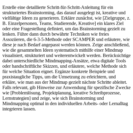
Erstelle eine detaillierte Schritt-für-Schritt-Anleitung für ein
strukturiertes Brainstorming, das darauf ausgelegt ist, kreative und
vielfältige Ideen zu generieren. Erkläre zunächst, wie [Zielgruppe, z.
B. Einzelpersonen, Teams, Studierende, Kreative] ein klares Ziel
oder eine Fragestellung definiert, um das Brainstorming gezielt zu
lenken. Führe dann durch bewährte Techniken wie freies
Assoziieren, die 6-3-5-Methode oder SCAMPER und erläutere, wie
diese je nach Bedarf angepasst werden können. Zeige anschließend,
wie die gesammelten Ideen systematisch mithilfe einer Mindmap
visualisiert, strukturiert und weiterentwickelt werden. Berücksichtige
dabei unterschiedliche Mindmapping-Ansätze, etwa digitale Tools
oder handschriftliche Skizzen, und erläutere, welche Methode sich
für welche Situation eignet. Ergänze konkrete Beispiele und
praxistaugliche Tipps, um die Umsetzung zu erleichtern, und
erkläre, wie man aus der Mindmap gezielt nächste Schritte ableitet.
Falls relevant, gib Hinweise zur Anwendung für spezifische Zwecke
wie [Problemlösung, Projektplanung, kreative Schreibprozesse,
Lernstrategien] und zeige, wie sich Brainstorming und
Mindmapping optimal in den individuellen Arbeits- oder Lernalltag
integrieren lassen.